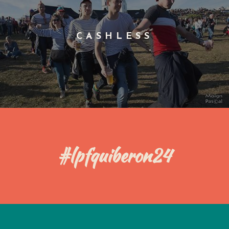
CASHLESS
#
lpfquiberon24