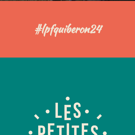
#
lpfquiberon24